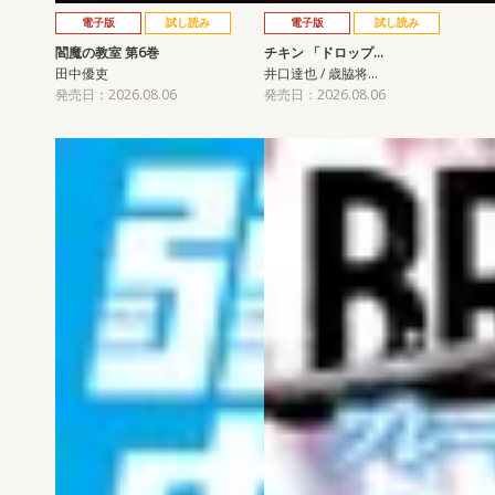
電子版
試し読み
電子版
試し読み
閻魔の教室 第6巻
チキン 「ドロップ…
田中優吏
井口達也 / 歳脇将…
発売日：2026.08.06
発売日：2026.08.06