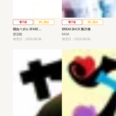
電子版
試し読み
電子版
試し読み
弱虫ペダル SPARE …
BREAK BACK 第25巻
渡辺航
KASA
発売日：2026.08.06
発売日：2026.08.06