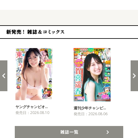
新発売！雑誌&コミックス
ヤングチャンピオ…
チャ
週刊少年チャンピ…
発売日：2026.08.10
発売
発売日：2026.08.06