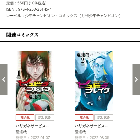
定価：550円 (10%税込)
ISBN：978-4-253-28145-4
レーベル：少年チャンピオン・コミックス（月刊少年チャンピオン）
関連コミックス
戻る
進む
電子版
試し読み
電子版
試し読み
ハリガネサービス…
ハリガネサービス…
ハ
荒達哉
荒達哉
荒
発売日：2022.01.07
発売日：2022.08.08
発売