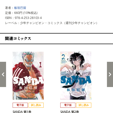
著者：
板垣巴留
定価：660円 (10%税込)
ISBN：978-4-253-28103-4
レーベル：少年チャンピオン・コミックス（週刊少年チャンピオン）
関連コミックス
戻る
進む
電子版
試し読み
電子版
試し読み
SANDA 第1巻
SANDA 第2巻
SA