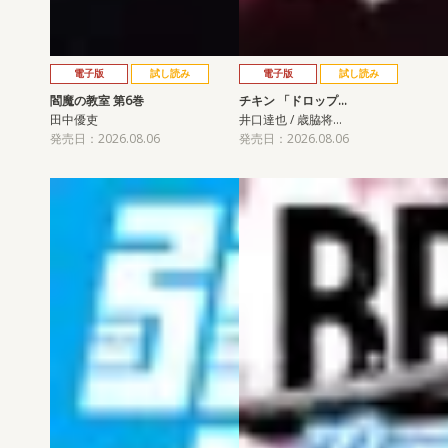
電子版
試し読み
電子版
試し読み
閻魔の教室 第6巻
チキン 「ドロップ…
田中優吏
井口達也 / 歳脇将…
発売日：2026.08.06
発売日：2026.08.06