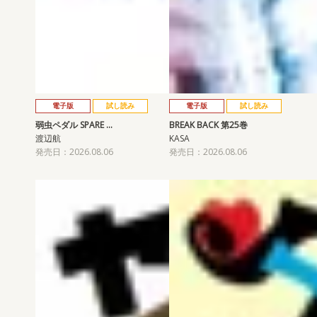
電子版
試し読み
電子版
試し読み
弱虫ペダル SPARE …
BREAK BACK 第25巻
渡辺航
KASA
発売日：2026.08.06
発売日：2026.08.06