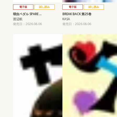
電子版
試し読み
電子版
試し読み
弱虫ペダル SPARE …
BREAK BACK 第25巻
渡辺航
KASA
発売日：2026.08.06
発売日：2026.08.06