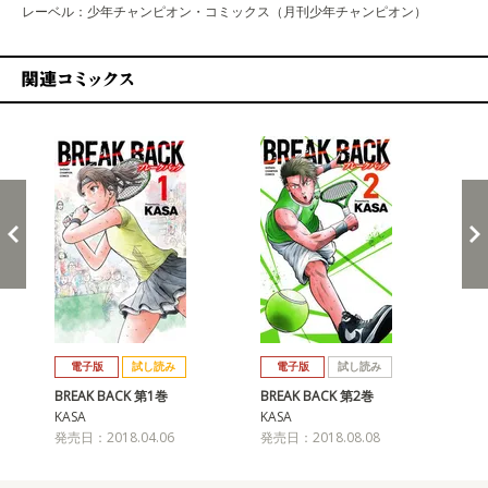
レーベル：少年チャンピオン・コミックス（月刊少年チャンピオン）
関連コミックス
戻る
進む
電子版
試し読み
電子版
試し読み
BREAK BACK 第1巻
BREAK BACK 第2巻
BR
KASA
KASA
KA
発売日：2018.04.06
発売日：2018.08.08
発売