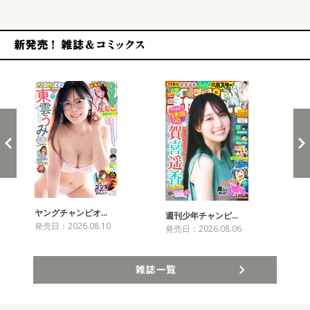
新発売！雑誌&コミックス
ヤングチャンピオ…
チャ
週刊少年チャンピ…
発売日：2026.08.10
発売
発売日：2026.08.06
雑誌一覧