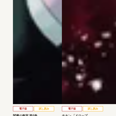
電子版
試し読み
電子版
試し読み
閻魔の教室 第6巻
チキン 「ドロップ…