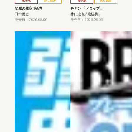
電子版
試し読み
電子版
試し読み
閻魔の教室 第6巻
チキン 「ドロップ…
田中優吏
井口達也 / 歳脇将…
発売日：2026.08.06
発売日：2026.08.06