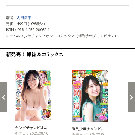
著者：
内田康平
定価：499円 (10%税込)
ISBN：978-4-253-28063-1
レーベル：少年チャンピオン・コミックス（週刊少年チャンピオン）
新発売！雑誌&コミックス
ヤングチャンピオ…
チャ
週刊少年チャンピ…
発売日：2026.08.10
発売
発売日：2026.08.06