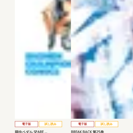
電子版
試し読み
電子版
試し読み
弱虫ペダル SPARE …
BREAK BACK 第25巻