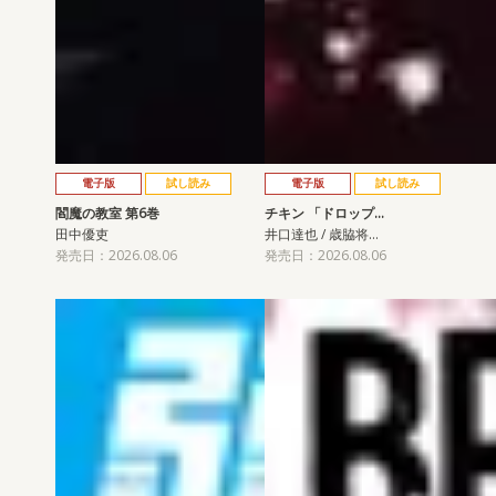
電子版
試し読み
電子版
試し読み
閻魔の教室 第6巻
チキン 「ドロップ…
田中優吏
井口達也 / 歳脇将…
発売日：2026.08.06
発売日：2026.08.06