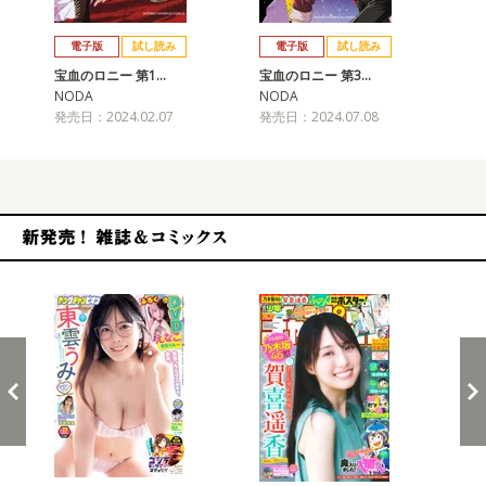
戻る
進む
電子版
試し読み
電子版
試し読み
宝血のロニー 第1…
宝血のロニー 第3…
NODA
NODA
発売日：2024.02.07
発売日：2024.07.08
新発売！雑誌&コミックス