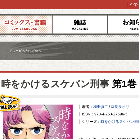
企業
コミックス
雑誌
お知らせ
時をかけるスケバン刑事
第1巻
著者：
和田慎二
/
室長サオリ
ISBN：978-4-253-27596-5
試し読み！
シリーズ：
時をかけるスケバン刑