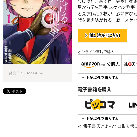
時は令和。ある日、騒動に巻
男から学生刑事“スケバン刑事
と見慣れた学校が、妙に古びた
時を超え紡がれる、新・スケバ
試し読み！
オンライン書店で購入
発売日：2022.04.14
電子書籍で購入
※ 電子書店によっては取り扱