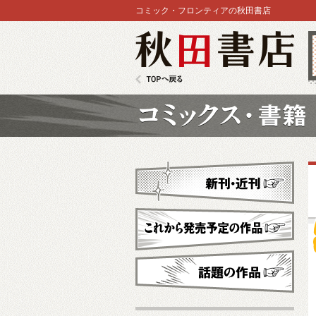
コミック・フロンティアの秋田書店
秋田書店
TOPへ戻る
コミックス
新刊・近刊
これから発売予定
話題の作品