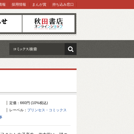
情報
採用情報
まんが賞
持ち込み窓口
オンラインショップ
検索
定価：660円 (10%税込)
レーベル：
プリンセス・コミックス
事