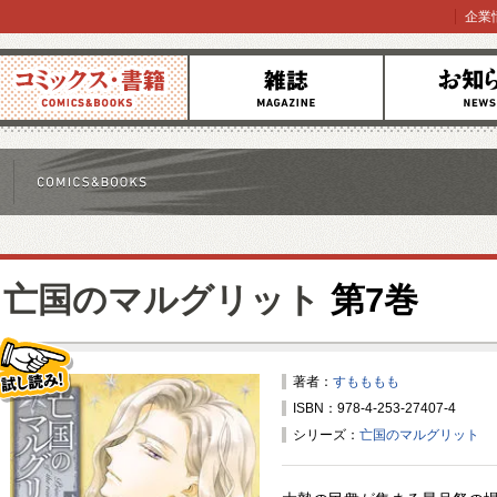
企業
コミックス
雑誌
お知らせ
亡国のマルグリット
第7巻
著者：
すもももも
ISBN：978-4-253-27407-4
試し読み！
シリーズ：
亡国のマルグリット