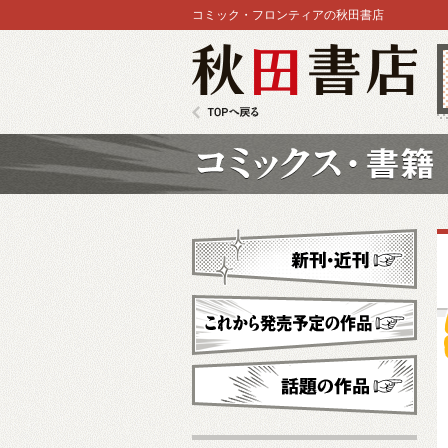
コミック・フロンティアの秋田書店
秋田書店
TOPへ戻る
コミックス
新刊・近刊
これから発売予定
話題の作品