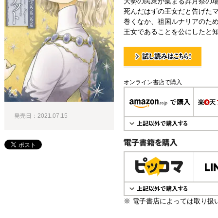
大勢の民衆が集まる昇月祭の
死んだはずの王女だと告げた
巻くなか、祖国ルナリアのた
王女であることを公にしたと知
試し読み！
オンライン書店で購入
発売日：2021.07.15
電子書籍で購入
※ 電子書店によっては取り扱