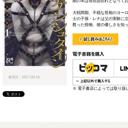
紙の本は現在品切れとなって
大戦間期、不穏な世相のヨー
士の子孫・レナは父の実験に
甦った怪物、彼の優しさを知っ
試し読み！
電子書籍で購入
発売日：2017.08.16
※ 電子書店によっては取り扱