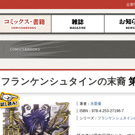
企業
コミックス
雑誌
お知らせ
フランケンシュタインの末裔
第
著者：
氷栗優
ISBN：978-4-253-27196-7
試し読み！
シリーズ：
フランケンシュタイン