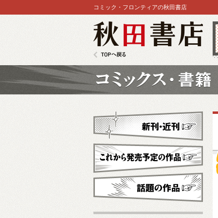
コミック・フロンティアの秋田書店
秋田書店
TOPへ戻る
コミックス
新刊・近刊
これから発売予定
話題の作品