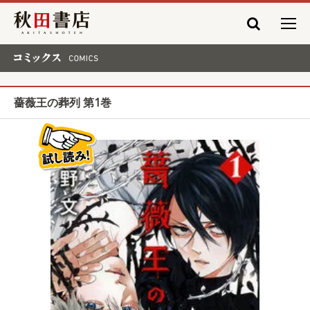
秋田書店
コミックス COMICS
薔薇王の葬列 第1巻