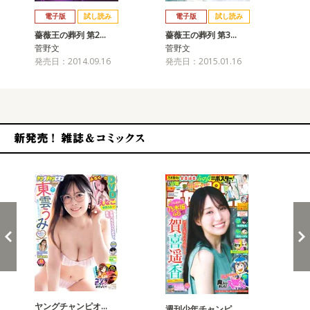
戻る
進む
電子版
試し読み
電子版
試し読み
薔薇王の葬列 第2…
薔薇王の葬列 第3…
薔
菅野文
菅野文
菅
発売日：2014.09.16
発売日：2015.01.16
発売
新発売！雑誌&コミックス
ヤングチャンピオ…
チャ
週刊少年チャンピ…