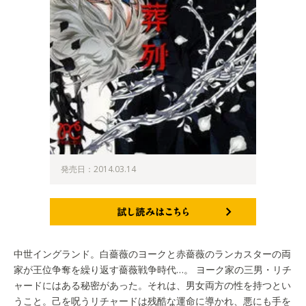
発売日：2014.03.14
試し読みはこちら
中世イングランド。白薔薇のヨークと赤薔薇のランカスターの両
家が王位争奪を繰り返す薔薇戦争時代…。 ヨーク家の三男・リチ
ャードにはある秘密があった。それは、男女両方の性を持つとい
うこと。己を呪うリチャードは残酷な運命に導かれ、悪にも手を