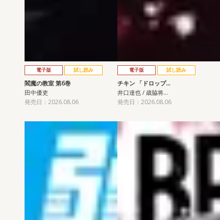
電子版
試し読み
電子版
試し読み
閻魔の教室 第6巻
チキン 「ドロップ…
田中優吏
井口達也 / 歳脇将…
発売日：2026.08.06
発売日：2026.08.06