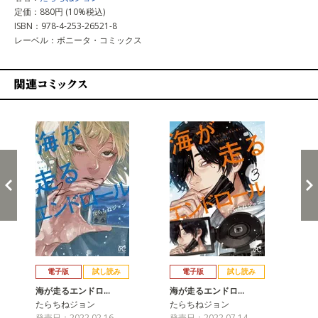
定価：880円 (10%税込)
ISBN：978-4-253-26521-8
レーベル：ボニータ・コミックス
関連コミックス
戻る
進む
電子版
試し読み
電子版
試し読み
海が走るエンドロ…
海が走るエンドロ…
海
たらちねジョン
たらちねジョン
た
発売日：2022.02.16
発売日：2022.07.14
発売