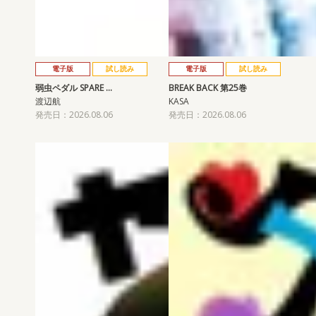
電子版
試し読み
電子版
試し読み
弱虫ペダル SPARE …
BREAK BACK 第25巻
渡辺航
KASA
発売日：2026.08.06
発売日：2026.08.06