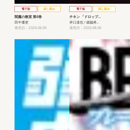
電子版
試し読み
電子版
試し読み
閻魔の教室 第6巻
チキン 「ドロップ…
田中優吏
井口達也 / 歳脇将…
発売日：2026.08.06
発売日：2026.08.06