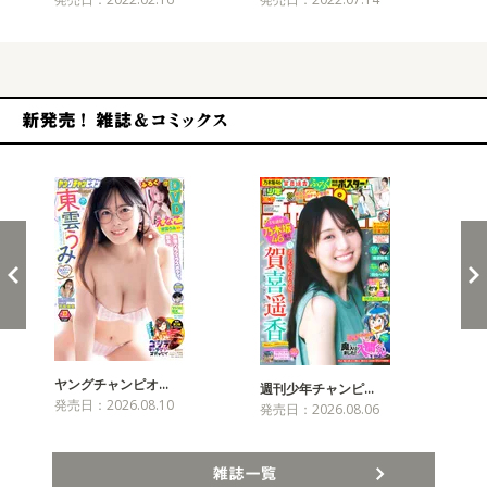
新発売！雑誌&コミックス
ヤングチャンピオ…
チャ
週刊少年チャンピ…
発売日：2026.08.10
発売
発売日：2026.08.06