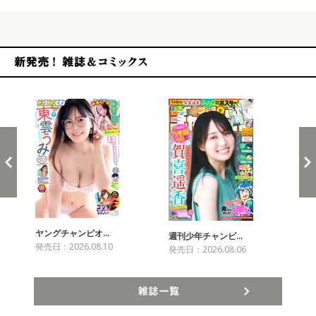
新発売！雑誌&コミックス
ヤングチャンピオ…
チャ
週刊少年チャンピ…
発売日：2026.08.10
発売
発売日：2026.08.06
雑誌一覧