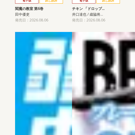
電子版
試し読み
電子版
試し読み
閻魔の教室 第6巻
チキン 「ドロップ…
田中優吏
井口達也 / 歳脇将…
発売日：2026.08.06
発売日：2026.08.06