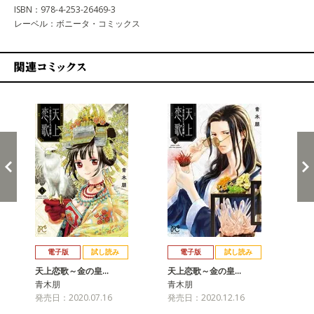
ISBN：978-4-253-26469-3
レーベル：ボニータ・コミックス
関連コミックス
戻る
進む
電子版
試し読み
電子版
試し読み
天上恋歌～金の皇…
天上恋歌～金の皇…
天
青木朋
青木朋
青
発売日：2020.07.16
発売日：2020.12.16
発売