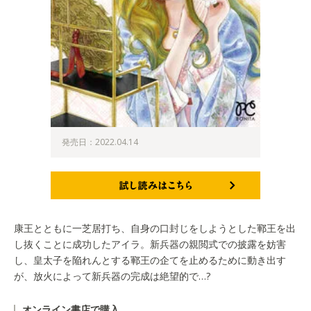
発売日：2022.04.14
試し読みはこちら
康王とともに一芝居打ち、自身の口封じをしようとした鄆王を出
し抜くことに成功したアイラ。新兵器の親閲式での披露を妨害
し、皇太子を陥れんとする鄆王の企てを止めるために動き出す
が、放火によって新兵器の完成は絶望的で…?
オンライン書店で購入