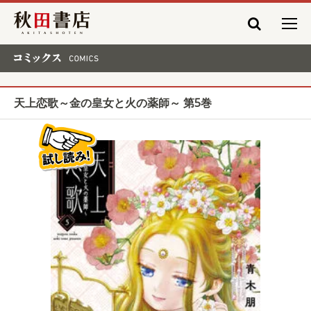
秋田書店
コミックス COMICS
天上恋歌～金の皇女と火の薬師～ 第5巻