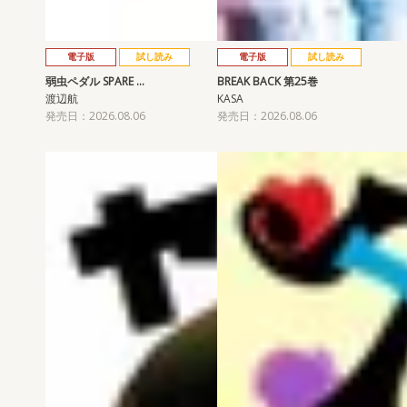
電子版
試し読み
電子版
試し読み
弱虫ペダル SPARE …
BREAK BACK 第25巻
渡辺航
KASA
発売日：2026.08.06
発売日：2026.08.06