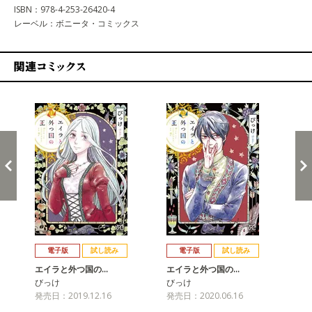
ISBN：978-4-253-26420-4
レーベル：ボニータ・コミックス
関連コミックス
戻る
進む
電子版
試し読み
電子版
試し読み
エイラと外つ国の…
エイラと外つ国の…
エ
びっけ
びっけ
び
発売日：2019.12.16
発売日：2020.06.16
発売