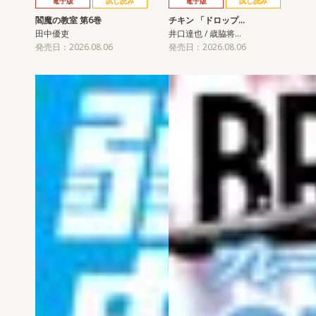
電子版
試し読み
電子版
試し読み
閻魔の教室 第6巻
チキン 「ドロップ…
田中優吏
井口達也 / 歳脇将…
発売日：2026.08.06
発売日：2026.08.06