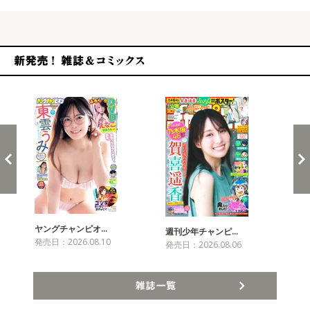
新発売！雑誌&コミックス
ヤングチャンピオ…
チャ
週刊少年チャンピ…
発売日：2026.08.10
発売
発売日：2026.08.06
雑誌一覧