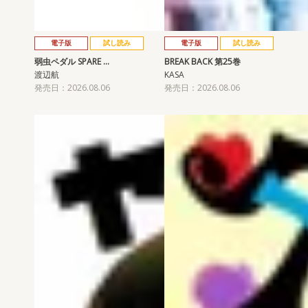
電子版
試し読み
電子版
試し読み
弱虫ペダル SPARE …
BREAK BACK 第25巻
渡辺航
KASA
発売日：2026.08.06
発売日：2026.08.06