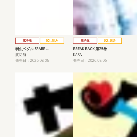
電子版
試し読み
電子版
試し読み
弱虫ペダル SPARE …
BREAK BACK 第25巻
渡辺航
KASA
発売日：2026.08.06
発売日：2026.08.06