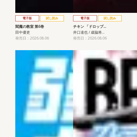
電子版
試し読み
電子版
試し読み
閻魔の教室 第6巻
チキン 「ドロップ…
田中優吏
井口達也 / 歳脇将…
発売日：2026.08.06
発売日：2026.08.06