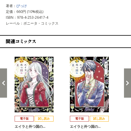
著者：
びっけ
定価：660円 (10%税込)
ISBN：978-4-253-26417-4
レーベル：ボニータ・コミックス
関連コミックス
戻る
進む
電子版
試し読み
電子版
試し読み
エイラと外つ国の…
エイラと外つ国の…
エ