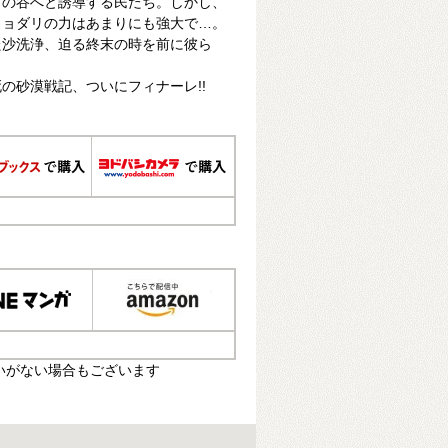
タの谷へと誘導する民たち。しかし、
リョダリの力はあまりにも強大で…。
た沙洗浄、迫る終末の時を前に彼ら
の砂漠戦記、ついにフィナーレ!!
いがない場合もございます