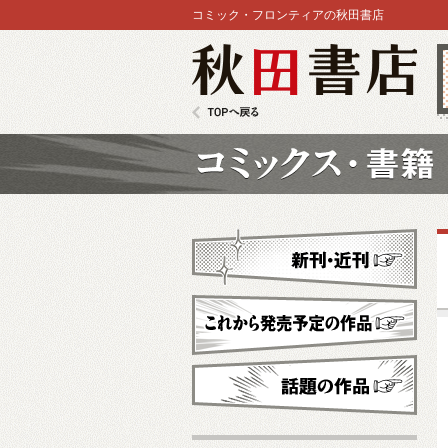
コミック・フロンティアの秋田書店
秋田書店
TOPへ戻る
コミックス
新刊・近刊
これから発売予定
話題の作品