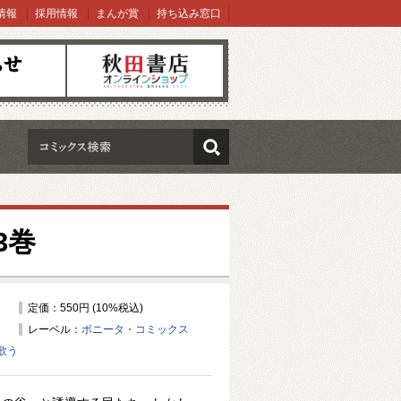
情報
採用情報
まんが賞
持ち込み窓口
オンラインショップ
検索
3巻
定価：550円 (10%税込)
レーベル：
ボニータ・コミックス
歌う