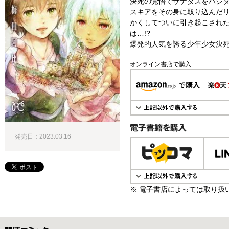
決死の覚悟でサナタスをハシ
スキアをその身に取り込んだ
かくしてついに引き起こされ
は…!?
爆発的人気を誇る少年少女決死
オンライン書店で購入
発売日：2023.03.16
電子書籍で購入
※ 電子書店によっては取り扱