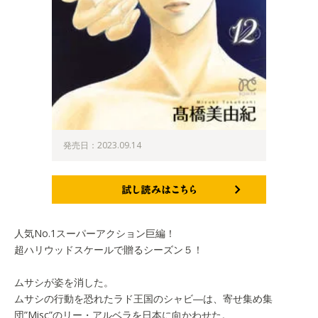
発売日：2023.09.14
試し読みはこちら
人気No.1スーパーアクション巨編！
超ハリウッドスケールで贈るシーズン５！
ムサシが姿を消した。
ムサシの行動を恐れたラド王国のシャビ―は、寄せ集め集
団”Misc”のリー・アルベラを日本に向かわせた。