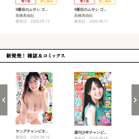
電子版
試し読み
電子版
試し読み
9番目のムサシ ゴ…
9番目のムサシ ゴ…
9
高橋美由紀
高橋美由紀
高
発売日：2020.05.15
発売日：2020.08.17
発売
新発売！雑誌&コミックス
ヤングチャンピオ…
チャ
週刊少年チャンピ…
発売日：2026.08.10
発売
発売日：2026.08.06