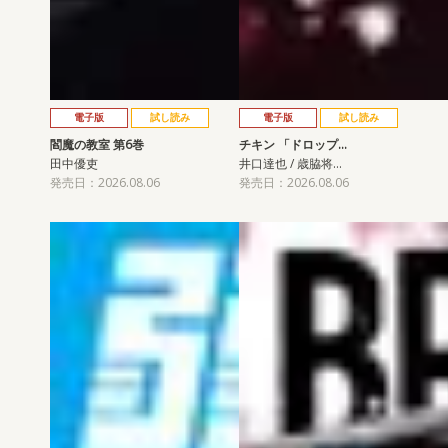
電子版
試し読み
電子版
試し読み
閻魔の教室 第6巻
チキン 「ドロップ…
田中優吏
井口達也 / 歳脇将…
発売日：2026.08.06
発売日：2026.08.06