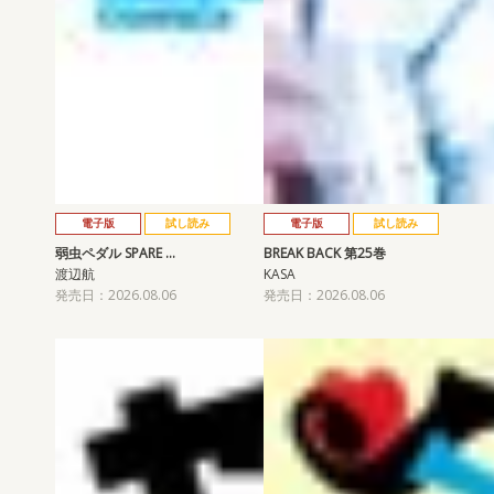
電子版
試し読み
電子版
試し読み
弱虫ペダル SPARE …
BREAK BACK 第25巻
渡辺航
KASA
発売日：2026.08.06
発売日：2026.08.06