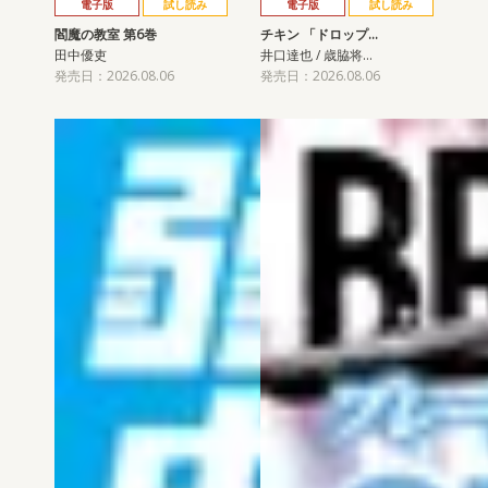
電子版
試し読み
電子版
試し読み
閻魔の教室 第6巻
チキン 「ドロップ…
田中優吏
井口達也 / 歳脇将…
発売日：2026.08.06
発売日：2026.08.06