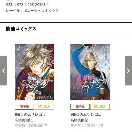
ISBN：978-4-253-26363-4
レーベル：ボニータ・コミックス
関連コミックス
戻る
進む
電子版
試し読み
電子版
試し読み
9番目のムサシ ゴ…
9番目のムサシ ゴ…
9
高橋美由紀
高橋美由紀
高
発売日：2020.08.17
発売日：2020.11.16
発売