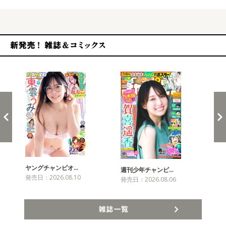
新発売！雑誌&コミックス
ヤングチャンピオ…
チャ
週刊少年チャンピ…
発売日：2026.08.10
発売
発売日：2026.08.06
雑誌一覧