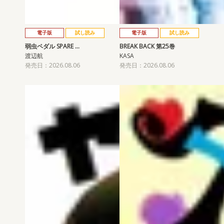
電子版
試し読み
電子版
試し読み
弱虫ペダル SPARE …
BREAK BACK 第25巻
渡辺航
KASA
発売日：2026.08.06
発売日：2026.08.06