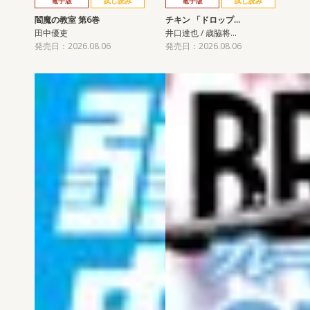
電子版
試し読み
電子版
試し読み
閻魔の教室 第6巻
チキン 「ドロップ…
田中優吏
井口達也 / 歳脇将…
発売日：2026.08.06
発売日：2026.08.06