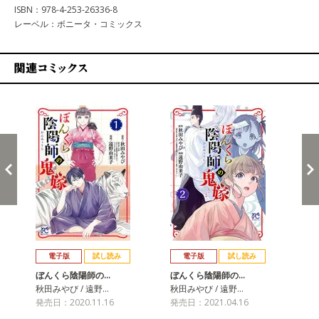
ISBN：978-4-253-26336-8
レーベル：ボニータ・コミックス
関連コミックス
戻る
進む
電子版
試し読み
電子版
試し読み
ぼんくら陰陽師の…
ぼんくら陰陽師の…
ぼ
秋田みやび / 遠野…
秋田みやび / 遠野…
秋田
発売日：2020.11.16
発売日：2021.04.16
発売