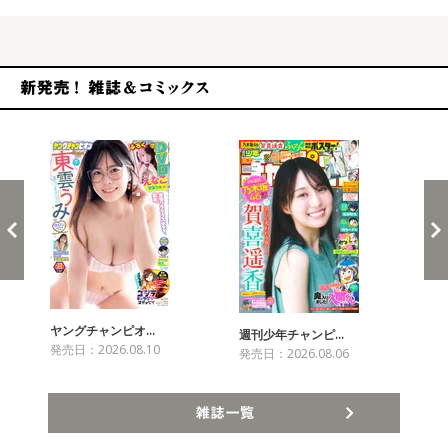
新発売！雑誌&コミックス
ヤングチャンピオ…
チャ
週刊少年チャンピ…
発売日：2026.08.10
発売
発売日：2026.08.06
雑誌一覧