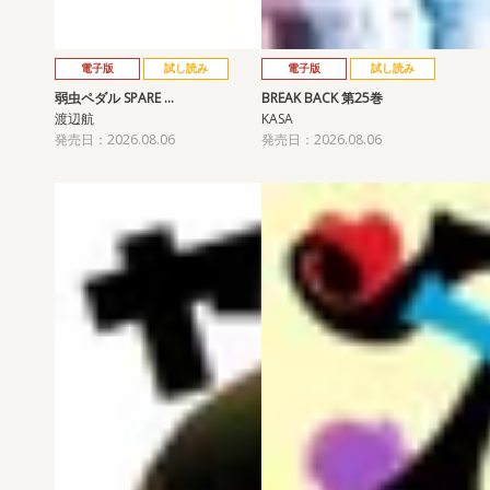
電子版
試し読み
電子版
試し読み
弱虫ペダル SPARE …
BREAK BACK 第25巻
渡辺航
KASA
発売日：2026.08.06
発売日：2026.08.06