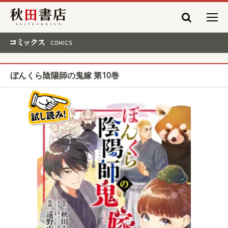
秋田書店
コミックス COMICS
ぼんくら陰陽師の鬼嫁 第10巻