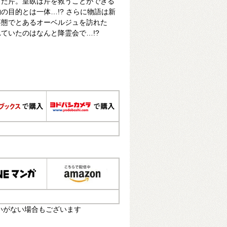
った芹。皇臥は芹を救うことができる
の目的とは一体…!? さらに物語は新
事態でとあるオーベルジュを訪れた
ていたのはなんと降霊会で…!?
いがない場合もございます