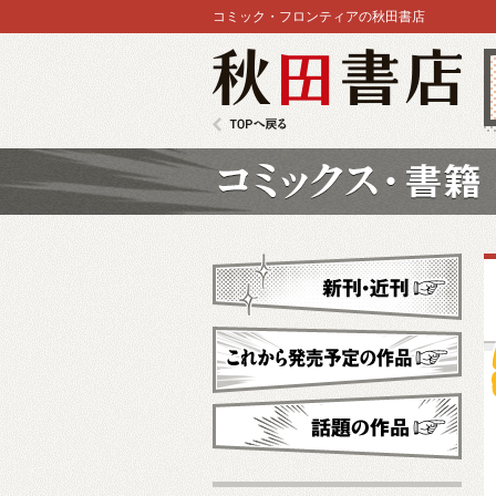
コミック・フロンティアの秋田書店
秋田書店
TOPへ戻る
コミックス
新刊・近刊
これから発売予定
話題の作品