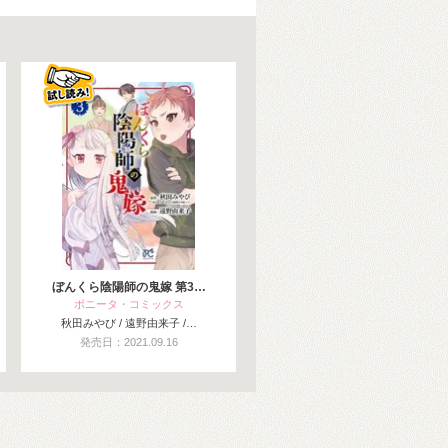
ぼんくら陰陽師の鬼嫁 第3…
ボニータ・コミックス
秋田みやび / 遠野由来子 /…
発売日：2021.09.16