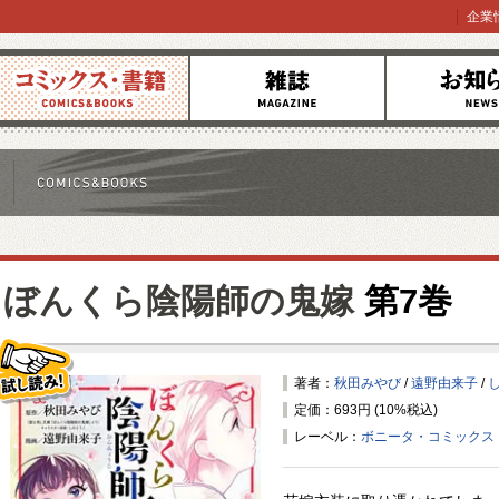
企業
コミックス
雑誌
お知らせ
ぼんくら陰陽師の鬼嫁
第7巻
著者：
秋田みやび
/
遠野由来子
/
定価：693円 (10%税込)
試し読み！
レーベル：
ボニータ・コミックス