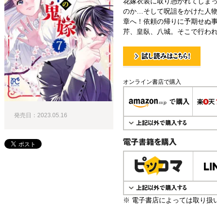
花嫁衣装に取り憑かれてしま
のか…そして呪詛をかけた人物
章へ！依頼の帰りに予期せぬ
芹、皇臥、八城。そこで行われ
試し読み！
オンライン書店で購入
発売日：2023.05.16
電子書籍で購入
※ 電子書店によっては取り扱