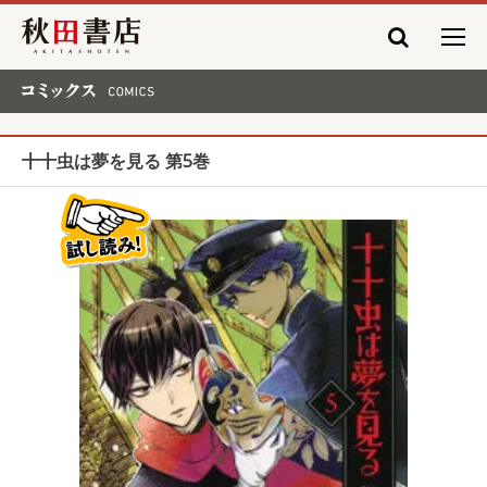
秋田書店
コミックス COMICS
十十虫は夢を見る 第5巻