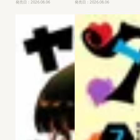
発売日：2026.08.06
発売日：2026.08.06