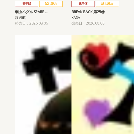
電子版
試し読み
電子版
試し読み
弱虫ペダル SPARE …
BREAK BACK 第25巻
渡辺航
KASA
発売日：2026.08.06
発売日：2026.08.06