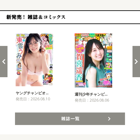
新発売！雑誌&コミックス
ヤングチャンピオ…
チャ
週刊少年チャンピ…
発売日：2026.08.10
発売
発売日：2026.08.06
雑誌一覧