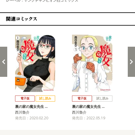
レーベル：ヤングチャンピオン烈コミックス
関連コミックス
戻る
進む
電子版
試し読み
電子版
試し読み
裏の家の魔女先生 …
裏の家の魔女先生 …
裏
西川魯介
西川魯介
西
発売日：2020.02.20
発売日：2022.05.19
発売