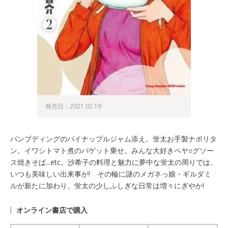
発売日：2021.02.19
パンプディングのパイナップルジャム添え。蛍太お手製ナポリタ
ン。イワシトマト煮のバゲット乗せ。みんな大好きペヤ○グソー
ス焼きそば...etc。沙希子の料理と魅力に夢中な蛍太の周りでは、
いつも美味しい出来事が! その輪に謎のメガネっ娘・ギルダミ
ルが新たに加わり、蛍太の少しふしぎな日常は増々にぎやか!
オンライン書店で購入