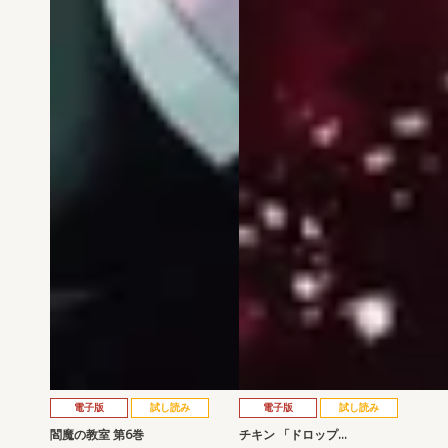
電子版
試し読み
電子版
試し読み
閻魔の教室 第6巻
チキン 「ドロップ…