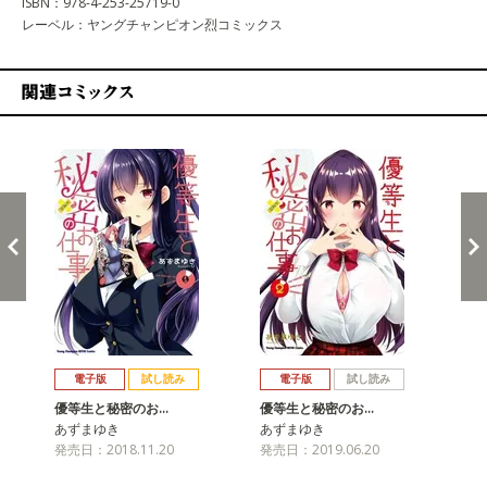
ISBN：978-4-253-25719-0
レーベル：ヤングチャンピオン烈コミックス
関連コミックス
戻る
進む
電子版
試し読み
電子版
試し読み
優等生と秘密のお…
優等生と秘密のお…
優
あずまゆき
あずまゆき
あ
発売日：2018.11.20
発売日：2019.06.20
発売