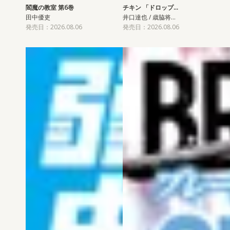
閻魔の教室 第6巻
チキン 「ドロップ…
田中優吏
井口達也 / 歳脇将…
発売日：2026.08.06
発売日：2026.08.06