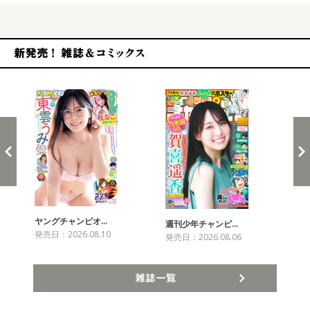
新発売！雑誌&コミックス
ヤングチャンピオ…
チャ
週刊少年チャンピ…
発売日：2026.08.10
発売
発売日：2026.08.06
雑誌一覧