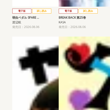
電子版
試し読み
電子版
試し読み
弱虫ペダル SPARE …
BREAK BACK 第25巻
渡辺航
KASA
発売日：2026.08.06
発売日：2026.08.06