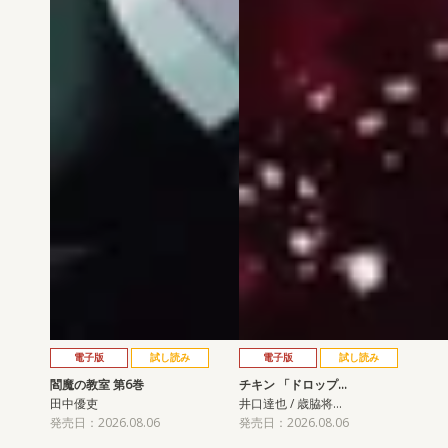
電子版
試し読み
電子版
試し読み
閻魔の教室 第6巻
チキン 「ドロップ…
田中優吏
井口達也 / 歳脇将…
発売日：2026.08.06
発売日：2026.08.06