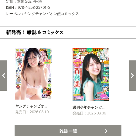
定価：本体 562 円+税
ISBN：978-4-253-25701-5
レーベル：ヤングチャンピオン烈コミックス
新発売！雑誌&コミックス
ヤングチャンピオ…
チャ
週刊少年チャンピ…
発売日：2026.08.10
発売
発売日：2026.08.06