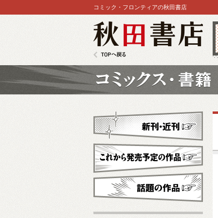
コミック・フロンティアの秋田書店
秋田書店
TOPへ戻る
コミックス
新刊・近刊
これから発売予定
話題の作品