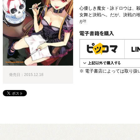
心優しき魔女・詠ドロウは、
女舞と決戦へ。だが、決戦の
が!!
電子書籍で購入
※ 電子書店によっては取り扱
発売日：2015.12.18