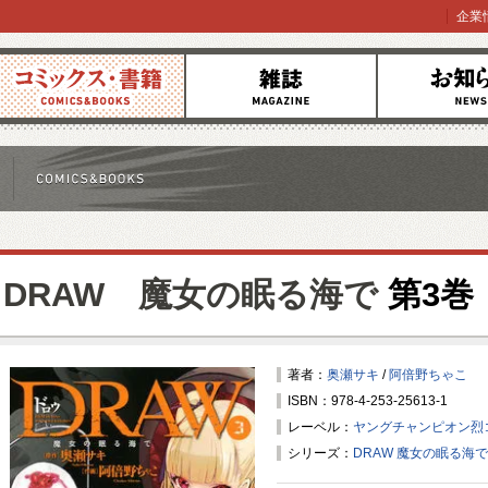
企業
コミックス
雑誌
お知らせ
DRAW 魔女の眠る海で
第3巻
著者：
奥瀬サキ
/
阿倍野ちゃこ
ISBN：978-4-253-25613-1
レーベル：
ヤングチャンピオン烈
シリーズ：
DRAW 魔女の眠る海で