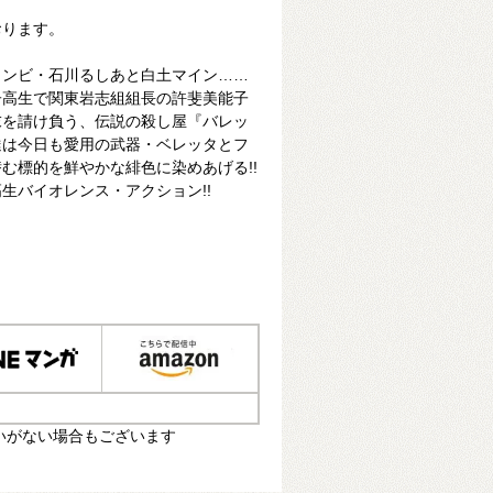
おります。
コンビ・石川るしあと白土マイン……
子高生で関東岩志組組長の許斐美能子
末を請け負う、伝説の殺し屋『バレッ
達は今日も愛用の武器・ベレッタとフ
む標的を鮮やかな緋色に染めあげる!!
生バイオレンス・アクション!!
いがない場合もございます