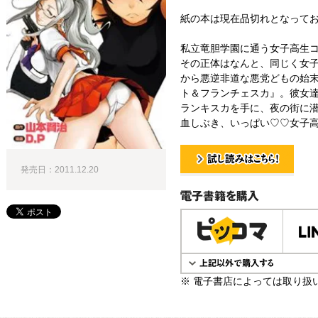
紙の本は現在品切れとなって
私立竜胆学園に通う女子高生
その正体はなんと、同じく女
から悪逆非道な悪党どもの始
ト＆フランチェスカ』。彼女
ランキスカを手に、夜の街に潜
血しぶき、いっぱい♡♡女子高
発売日：2011.12.20
試し読み！
電子書籍で購入
※ 電子書店によっては取り扱