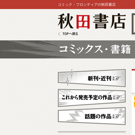
コミック・フロンティアの秋田書店
秋田書店
TOPへ戻る
コミックス
新刊・近刊
これから発売予定
話題の作品