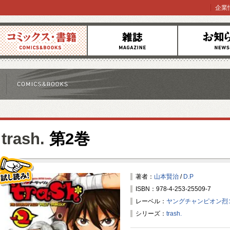
企業
コミックス
雑誌
お知らせ
trash.
第2巻
著者：
山本賢治
/
D.P
ISBN：978-4-253-25509-7
試し読み！
レーベル：
ヤングチャンピオン烈
シリーズ：
trash.