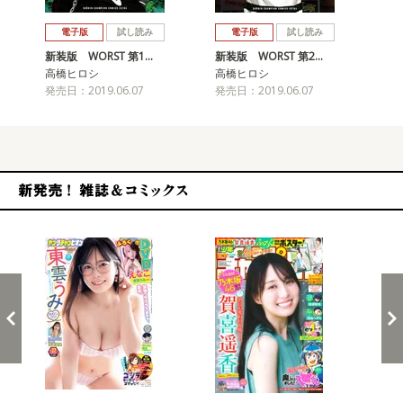
戻る
進む
電子版
試し読み
電子版
試し読み
新装版 WORST 第1…
新装版 WORST 第2…
新装
高橋ヒロシ
高橋ヒロシ
高
発売日：2019.06.07
発売日：2019.06.07
発売
新発売！雑誌&コミックス