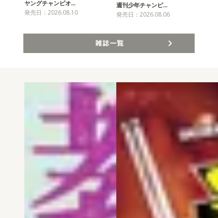
ヤングチャンピオ…
チャ
週刊少年チャンピ…
発売日：2026.08.10
発売
発売日：2026.08.06
雑誌一覧