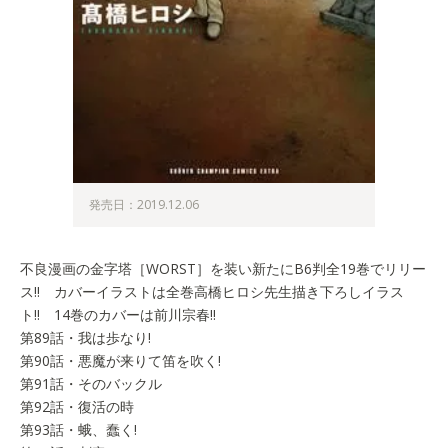
発売日：2019.12.06
不良漫画の金字塔［WORST］を装い新たにB6判全19巻でリリー
ス!! カバーイラストは全巻高橋ヒロシ先生描き下ろしイラス
ト!! 14巻のカバーは前川宗春!!
第89話・我は歩なり!
第90話・悪魔が来りて笛を吹く!
第91話・そのバックル
第92話・復活の時
第93話・蛾、蠢く!