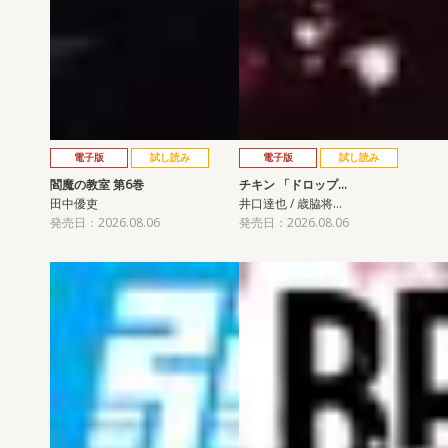
電子版
試し読み
電子版
試し読み
閻魔の教室 第6巻
チキン 「ドロップ…
田中優吏
井口達也 / 歳脇将…
発売日：2026.08.06
発売日：2026.08.06