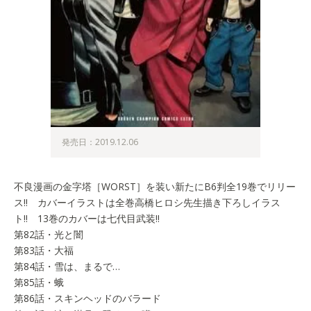
発売日：2019.12.06
不良漫画の金字塔［WORST］を装い新たにB6判全19巻でリリー
ス!! カバーイラストは全巻高橋ヒロシ先生描き下ろしイラス
ト!! 13巻のカバーは七代目武装!!
第82話・光と闇
第83話・大福
第84話・雪は、まるで…
第85話・蛾
第86話・スキンヘッドのバラード