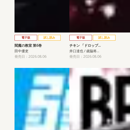
電子版
試し読み
電子版
試し読み
閻魔の教室 第6巻
チキン 「ドロップ…
田中優吏
井口達也 / 歳脇将…
発売日：2026.08.06
発売日：2026.08.06