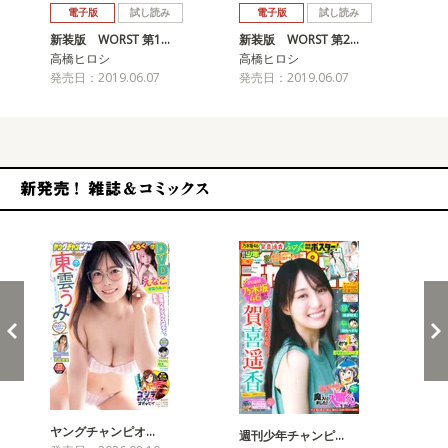
電子版
試し読み
電子版
試し読み
新装版 WORST 第1…
新装版 WORST 第2…
新装
高橋ヒロシ
高橋ヒロシ
高
発売日：2019.06.07
発売日：2019.06.07
発売
新発売！雑誌&コミックス
ヤングチャンピオ…
チャ
週刊少年チャンピ…