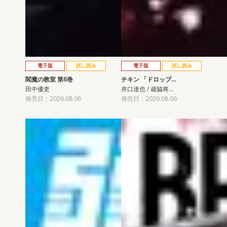
電子版
試し読み
電子版
試し読み
閻魔の教室 第6巻
チキン 「ドロップ…
田中優吏
井口達也 / 歳脇将…
発売日：2026.08.06
発売日：2026.08.06