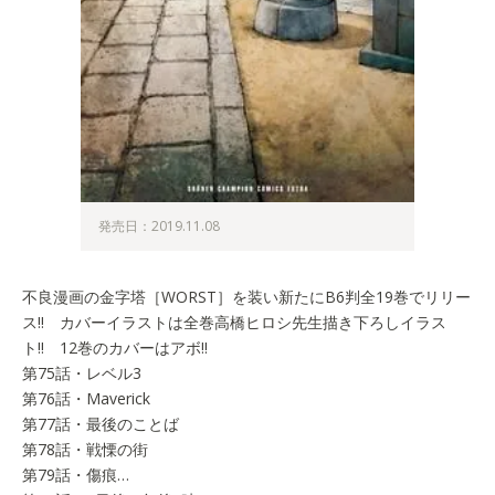
発売日：2019.11.08
不良漫画の金字塔［WORST］を装い新たにB6判全19巻でリリー
ス!! カバーイラストは全巻高橋ヒロシ先生描き下ろしイラス
ト!! 12巻のカバーはアボ!!
第75話・レベル3
第76話・Maverick
第77話・最後のことば
第78話・戦慄の街
第79話・傷痕…