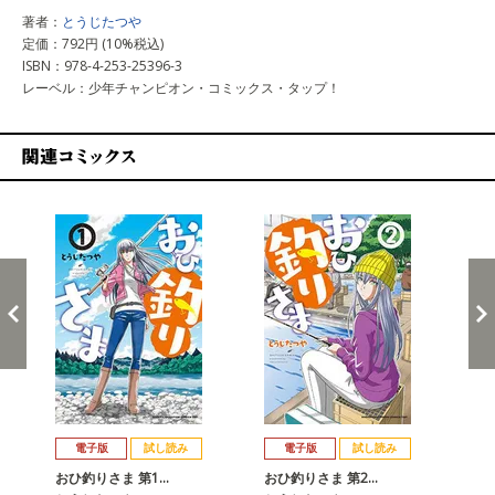
著者：
とうじたつや
定価：792円 (10%税込)
ISBN：978-4-253-25396-3
レーベル：少年チャンピオン・コミックス・タップ！
関連コミックス
戻る
進む
電子版
試し読み
電子版
試し読み
おひ釣りさま 第1…
おひ釣りさま 第2…
お