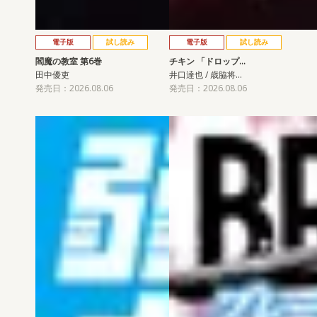
電子版
試し読み
電子版
試し読み
閻魔の教室 第6巻
チキン 「ドロップ…
田中優吏
井口達也 / 歳脇将…
発売日：2026.08.06
発売日：2026.08.06