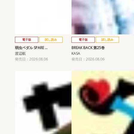
電子版
試し読み
電子版
試し読み
弱虫ペダル SPARE …
BREAK BACK 第25巻
渡辺航
KASA
発売日：2026.08.06
発売日：2026.08.06