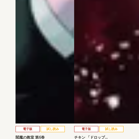
電子版
試し読み
電子版
試し読み
閻魔の教室 第6巻
チキン 「ドロップ…