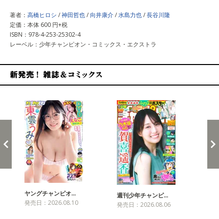
著者：
高橋ヒロシ
/
神田哲也
/
向井康介
/
水島力也
/
長谷川隆
定価：本体 600 円+税
ISBN：978-4-253-25302-4
レーベル：少年チャンピオン・コミックス・エクストラ
新発売！雑誌&コミックス
ヤングチャンピオ…
チャ
週刊少年チャンピ…
発売日：2026.08.10
発売
発売日：2026.08.06