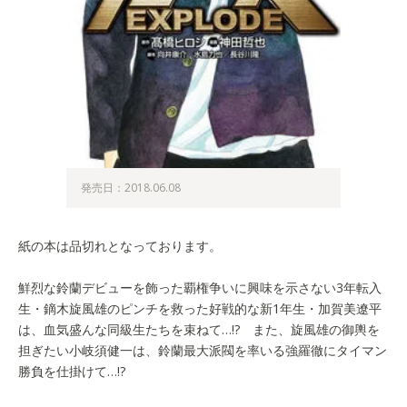
発売日：2018.06.08
紙の本は品切れとなっております。
鮮烈な鈴蘭デビューを飾った覇権争いに興味を示さない3年転入
生・鏑木旋風雄のピンチを救った好戦的な新1年生・加賀美遼平
は、血気盛んな同級生たちを束ねて…!? また、旋風雄の御輿を
担ぎたい小岐須健一は、鈴蘭最大派閥を率いる強羅徹にタイマン
勝負を仕掛けて…!?