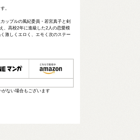
ます。
生カップルの風紀委員・若宮真子と剣
終え、高校2年に進級した2人の恋愛模
熱く激しくエロく、エモく次のステー
いがない場合もございます