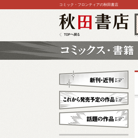
コミック・フロンティアの秋田書店
秋田書店
TOPへ戻る
コミックス
新刊・近刊
これから発売予定
話題の作品