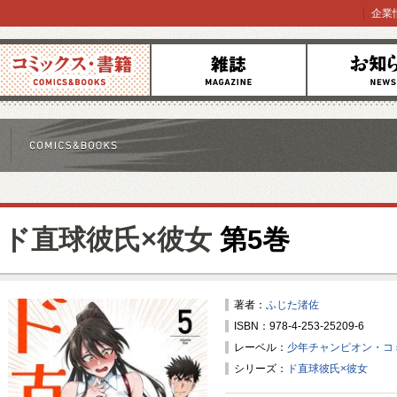
企業
コミックス
雑誌
お知らせ
ド直球彼氏×彼女
第5巻
著者：
ふじた渚佐
ISBN：978-4-253-25209-6
レーベル：
少年チャンピオン・コ
シリーズ：
ド直球彼氏×彼女