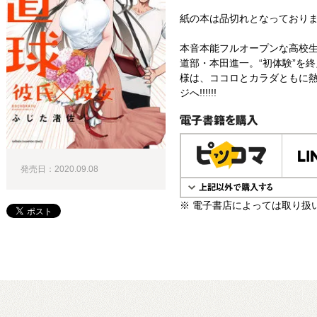
紙の本は品切れとなっており
本音本能フルオープンな高校
道部・本田進一。“初体験”を
様は、ココロとカラダともに
ジへ!!!!!!
電子書籍で購入
発売日：2020.09.08
※ 電子書店によっては取り扱