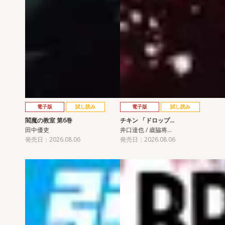
電子版
試し読み
電子版
試し読み
閻魔の教室 第6巻
チキン 「ドロップ…
田中優吏
井口達也 / 歳脇将…
発売日：2026.08.06
発売日：2026.08.06