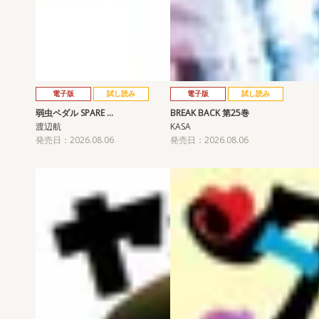
電子版
試し読み
電子版
試し読み
弱虫ペダル SPARE …
BREAK BACK 第25巻
渡辺航
KASA
発売日：2026.08.06
発売日：2026.08.06