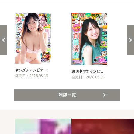
新発売！雑誌&コミックス
ヤングチャンピオ…
チャ
週刊少年チャンピ…
発売日：2026.08.10
発売
発売日：2026.08.06
雑誌一覧