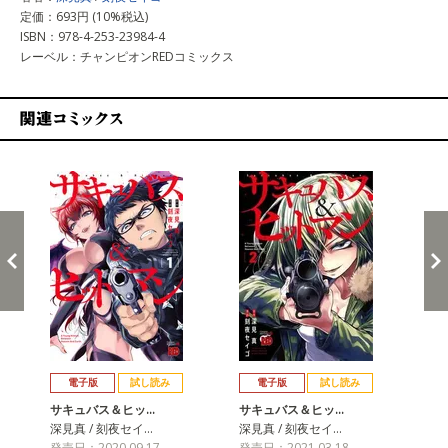
定価：693円 (10%税込)
ISBN：978-4-253-23984-4
レーベル：チャンピオンREDコミックス
関連コミックス
戻る
進む
電子版
試し読み
電子版
試し読み
サキュバス＆ヒッ…
サキュバス＆ヒッ…
サ
深見真 / 刻夜セイ…
深見真 / 刻夜セイ…
深見
発売日：2020.09.17
発売日：2021.03.18
発売