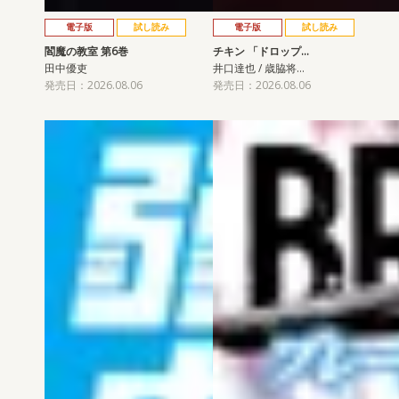
電子版
試し読み
電子版
試し読み
閻魔の教室 第6巻
チキン 「ドロップ…
田中優吏
井口達也 / 歳脇将…
発売日：2026.08.06
発売日：2026.08.06