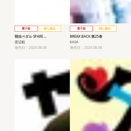
電子版
試し読み
電子版
試し読み
弱虫ペダル SPARE …
BREAK BACK 第25巻
渡辺航
KASA
発売日：2026.08.06
発売日：2026.08.06