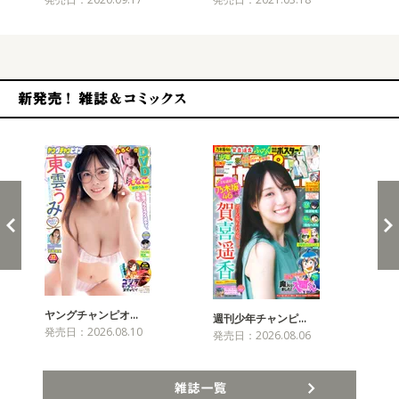
新発売！雑誌&コミックス
ヤングチャンピオ…
チャ
週刊少年チャンピ…
発売日：2026.08.10
発売
発売日：2026.08.06