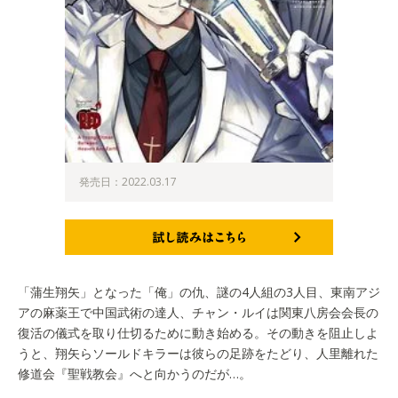
発売日：2022.03.17
試し読みはこちら
「蒲生翔矢」となった「俺」の仇、謎の4人組の3人目、東南アジ
アの麻薬王で中国武術の達人、チャン・ルイは関東八房会会長の
復活の儀式を取り仕切るために動き始める。その動きを阻止しよ
うと、翔矢らソールドキラーは彼らの足跡をたどり、人里離れた
修道会『聖戦教会』へと向かうのだが…。