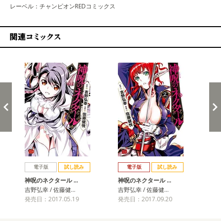
レーベル：チャンピオンREDコミックス
関連コミックス
戻る
進む
電子版
試し読み
電子版
試し読み
神呪のネクタール …
神呪のネクタール …
神
吉野弘幸 / 佐藤健…
吉野弘幸 / 佐藤健…
吉野
発売日：2017.05.19
発売日：2017.09.20
発売