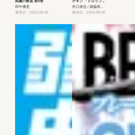
閻魔の教室 第6巻
チキン 「ドロップ…
田中優吏
井口達也 / 歳脇将…
発売日：2026.08.06
発売日：2026.08.06