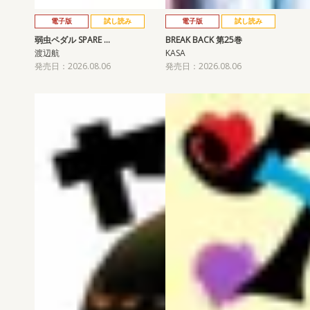
電子版
試し読み
電子版
試し読み
弱虫ペダル SPARE …
BREAK BACK 第25巻
渡辺航
KASA
発売日：2026.08.06
発売日：2026.08.06