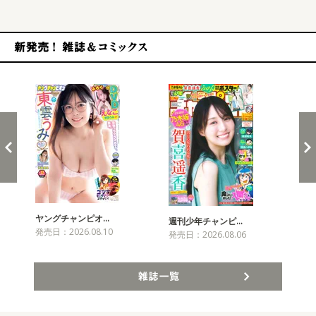
新発売！雑誌&コミックス
ヤングチャンピオ…
チャ
週刊少年チャンピ…
発売日：2026.08.10
発売
発売日：2026.08.06
雑誌一覧