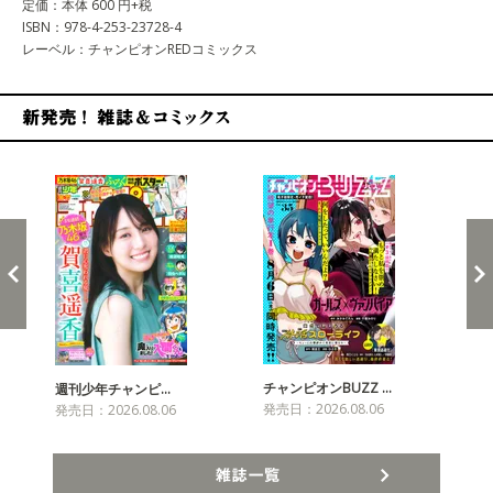
定価：本体 600 円+税
ISBN：978-4-253-23728-4
レーベル：チャンピオンREDコミックス
新発売！雑誌&コミックス
チャンピオンBUZZ …
週刊少年チャンピ…
月
発売日：2026.08.06
発売日：2026.08.06
発売