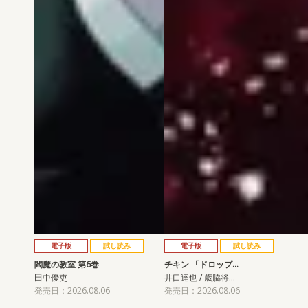
電子版
試し読み
電子版
試し読み
閻魔の教室 第6巻
チキン 「ドロップ…
田中優吏
井口達也 / 歳脇将…
発売日：2026.08.06
発売日：2026.08.06