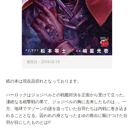
発売日：2018.03.19
紙の本は現在品切れとなっております。
ハーロックはジョジベルとの戦艦対決を正面から受けて立った。
凄絶なる砲撃戦の果て、ジョジベルの胸に去来したものは…。一
方、地球でマゾーンの謎を追っていた台羽たちは内戦に巻き込ま
れることとなる。囚われの身となったまゆの救出に駆けつけた台
羽が目にしたものとは!?