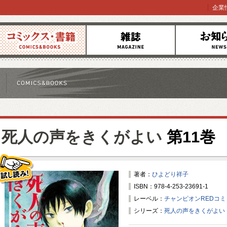
企業
コミックス
雑誌
お知らせ
死人の声をきくがよい
第11巻
著者：
ひよどり祥子
ISBN：978-4-253-23691-1
試し読み！
レーベル：
チャンピオンREDコ
シリーズ：
死人の声をきくがよい