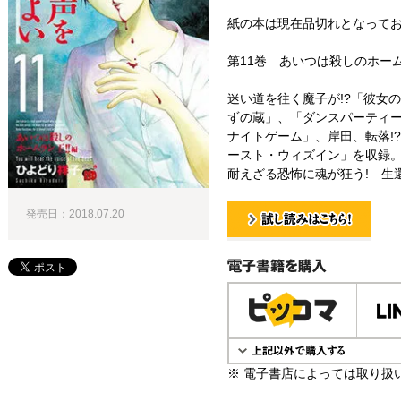
紙の本は現在品切れとなって
第11巻 あいつは殺しのホーム
迷い道を往く魔子が!?「彼女
ずの蔵」、「ダンスパーティー
ナイトゲーム」、岸田、転落!
ースト・ウィズイン」を収録
耐えざる恐怖に魂が狂う! 生還
発売日：2018.07.20
試し読み！
電子書籍で購入
※ 電子書店によっては取り扱