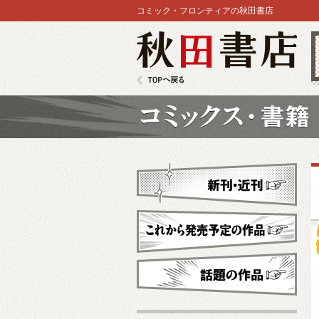
コミック・フロンティアの秋田書店
秋田書店
TOPへ戻る
コミックス
新刊・近刊
これから発売予定
話題の作品