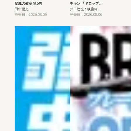
閻魔の教室 第6巻
チキン 「ドロップ…
田中優吏
井口達也 / 歳脇将…
発売日：2026.08.06
発売日：2026.08.06