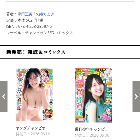
著者：
車田正美
/
久織ちまき
定価：本体 562 円+税
ISBN：978-4-253-23597-6
レーベル：チャンピオンREDコミックス
新発売！雑誌&コミックス
ヤングチャンピオ…
チャ
週刊少年チャンピ…
発売日：2026.08.10
発売
発売日：2026.08.06