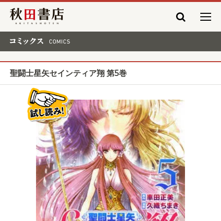
秋田書店
コミックス COMICS
聖闘士星矢セインティア翔 第5巻