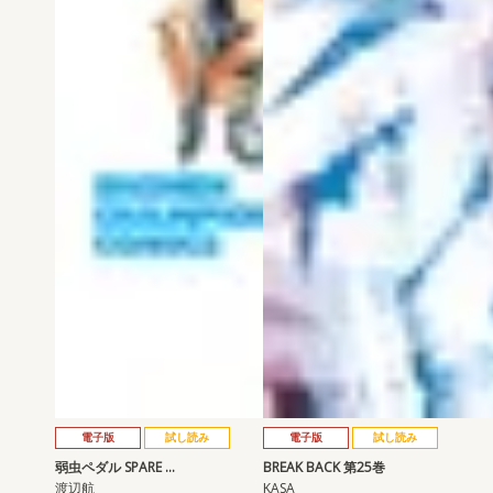
電子版
試し読み
電子版
試し読み
弱虫ペダル SPARE …
BREAK BACK 第25巻
渡辺航
KASA