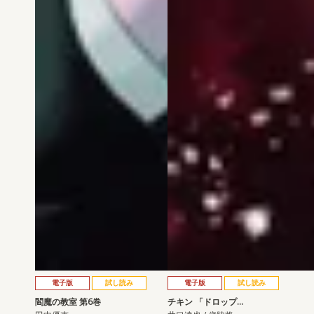
電子版
試し読み
電子版
試し読み
閻魔の教室 第6巻
チキン 「ドロップ…