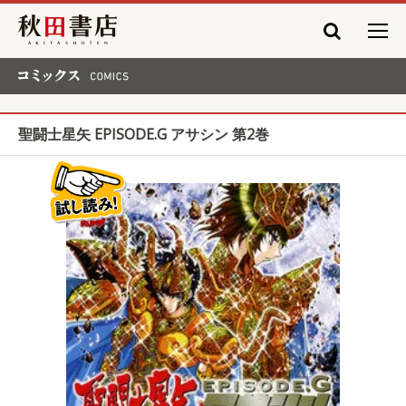
秋田書店
コミックス COMICS
聖闘士星矢 EPISODE.G アサシン 第2巻