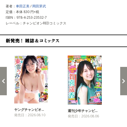
著者：
車田正美
/
岡田芽武
定価：本体 830 円+税
ISBN：978-4-253-23532-7
レーベル：チャンピオンREDコミックス
新発売！雑誌&コミックス
ヤングチャンピオ…
チャ
週刊少年チャンピ…
発売日：2026.08.10
発売
発売日：2026.08.06