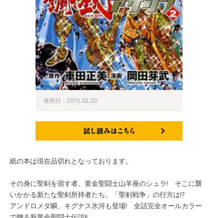
発売日：2015.02.20
試し読みはこちら
紙の本は現在品切れとなっております。
その身に聖剣を宿す者、黄金聖闘士山羊座のシュラ! そこに襲
いかかる新たな聖剣所持者たち。「聖剣戦争」の行方は!?
アンドロメダ瞬、キグナス氷河も登場! 全話完全オールカラー
で贈る新黄金聖闘士伝説!!