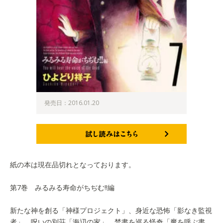
発売日：2016.01.20
試し読みはこちら
紙の本は現在品切れとなっております。
第7巻 みるみる寿命がちぢむ!!編
新たな神を創る「神様プロジェクト」、身近な恐怖「影なき監視
者」、呪いの別荘「海辺の家」、禁書を巡る怪奇「魔を呼ぶ書