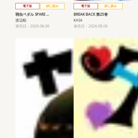
電子版
試し読み
電子版
試し読み
弱虫ペダル SPARE …
BREAK BACK 第25巻
渡辺航
KASA
発売日：2026.08.06
発売日：2026.08.06