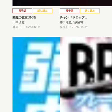
電子版
試し読み
電子版
試し読み
閻魔の教室 第6巻
チキン 「ドロップ…
田中優吏
井口達也 / 歳脇将…
発売日：2026.08.06
発売日：2026.08.06