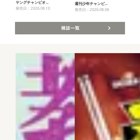
ヤングチャンピオ…
チャ
週刊少年チャンピ…
発売日：2026.08.10
発売
発売日：2026.08.06
雑誌一覧