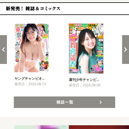
新発売！雑誌&コミックス
ヤングチャンピオ…
チャ
週刊少年チャンピ…
発売日：2026.08.10
発売
発売日：2026.08.06
雑誌一覧