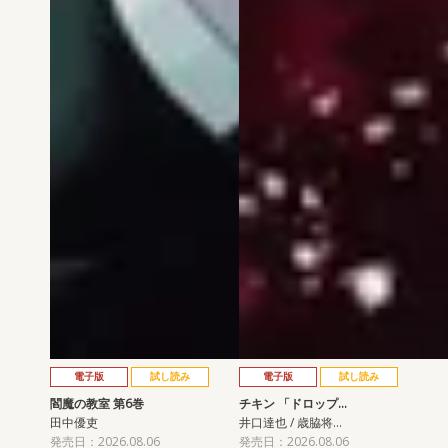
電子版
試し読み
電子版
試し読み
閻魔の教室 第6巻
チキン 「ドロップ…
田中優吏
井口達也 / 歳脇将…
発売日：2026.08.06
発売日：2026.08.06