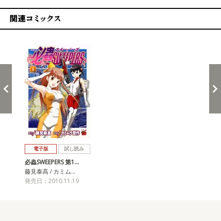
関連コミックス
戻る
進む
電子版
試し読み
必蟲SWEEPERS 第1…
藤見泰高 / カミム…
発売日：2010.11.19