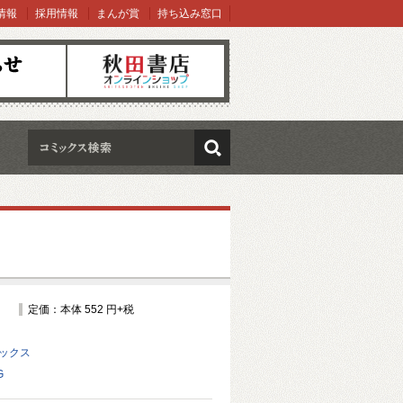
情報
採用情報
まんが賞
持ち込み窓口
オンラインショップ
検索
定価：本体 552 円+税
ミックス
G