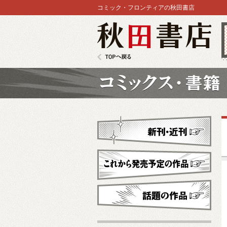
コミック・フロンティアの秋田書店
秋田書店
TOPへ戻る
コミックス
新刊・近刊
これから発売予定
話題の作品