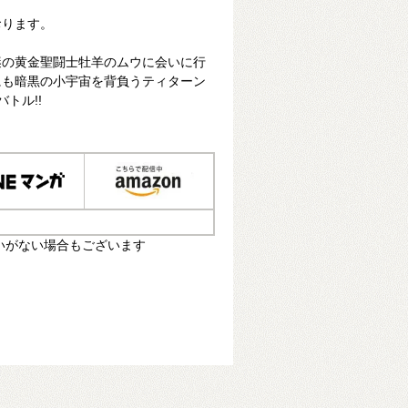
おります。
謎の黄金聖闘士牡羊のムウに会いに行
にも暗黒の小宇宙を背負うティターン
トル!!
いがない場合もございます