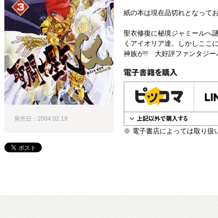
紙の本は現在品切れとなって
聖衣修復に秘境ジャミールへ
くアイオリア達。しかしここ
神族が!! 大好評ファンタジーバ
電子書籍で購入
発売日：2004.02.19
※ 電子書店によっては取り扱