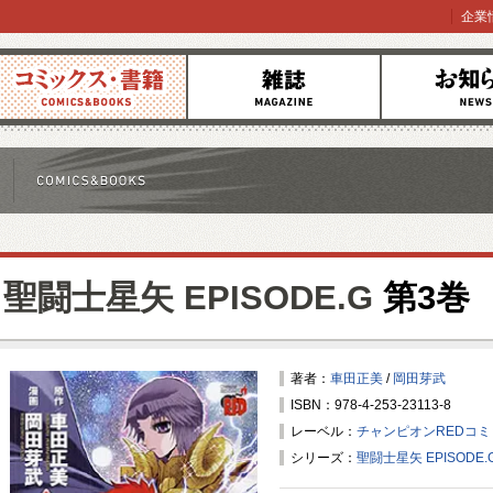
企業
コミックス
雑誌
お知らせ
聖闘士星矢 EPISODE.G
第3巻
著者：
車田正美
/
岡田芽武
ISBN：978-4-253-23113-8
レーベル：
チャンピオンREDコ
シリーズ：
聖闘士星矢 EPISODE.