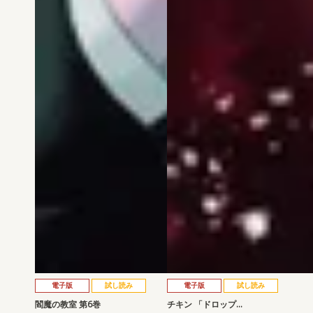
電子版
試し読み
電子版
試し読み
閻魔の教室 第6巻
チキン 「ドロップ…