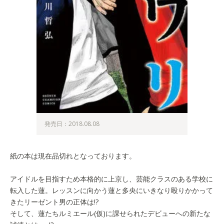
発売日：2018.08.08
紙の本は現在品切れとなっております。
アイドルを目指すため本格的に上京し、芸能クラスのある学校に
転入した蓮。レッスンに向かう蓮と多央にいきなり殴りかかって
きたリーゼント男の正体は!?
そして、蓮たちルミエール(仮)に課せられたデビューへの新たな