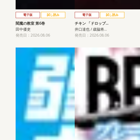
電子版
試し読み
電子版
試し読み
閻魔の教室 第6巻
チキン 「ドロップ…
田中優吏
井口達也 / 歳脇将…
発売日：2026.08.06
発売日：2026.08.06