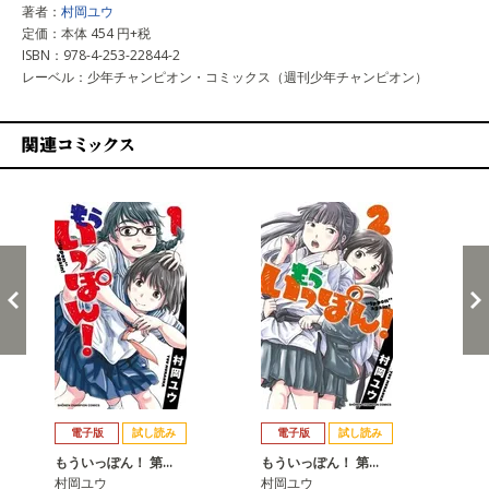
著者：
村岡ユウ
定価：本体 454 円+税
ISBN：978-4-253-22844-2
レーベル：少年チャンピオン・コミックス（週刊少年チャンピオン）
関連コミックス
戻る
進む
電子版
試し読み
電子版
試し読み
もういっぽん！ 第…
もういっぽん！ 第…
も
村岡ユウ
村岡ユウ
村