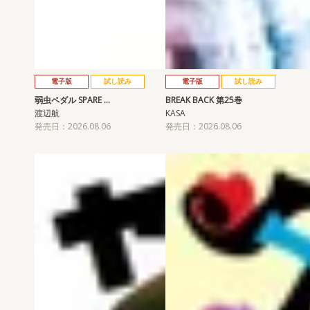
電子版
試し読み
電子版
試し読み
弱虫ペダル SPARE …
BREAK BACK 第25巻
渡辺航
KASA
発売日：2026.08.06
発売日：2026.08.06