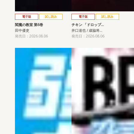
電子版
試し読み
電子版
試し読み
閻魔の教室 第6巻
チキン 「ドロップ…
田中優吏
井口達也 / 歳脇将…
発売日：2026.08.06
発売日：2026.08.06