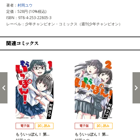
著者：
村岡ユウ
定価：528円 (10%税込)
ISBN：978-4-253-22805-3
レーベル：少年チャンピオン・コミックス（週刊少年チャンピオン）
関連コミックス
戻る
進む
電子版
試し読み
電子版
試し読み
もういっぽん！ 第…
もういっぽん！ 第…
も