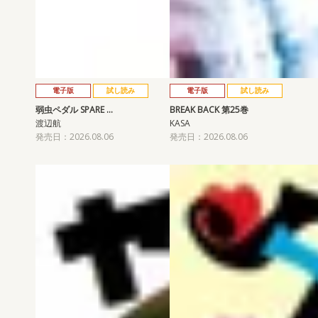
電子版
試し読み
電子版
試し読み
弱虫ペダル SPARE …
BREAK BACK 第25巻
渡辺航
KASA
発売日：2026.08.06
発売日：2026.08.06