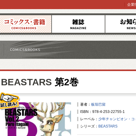
企業
コミックス
雑誌
お知らせ
BEASTARS
第2巻
著者：
板垣巴留
ISBN：978-4-253-22755-1
試し読み！
レーベル：
少年チャンピオン・コ
シリーズ：
BEASTARS