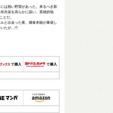
イには熱い野望があった。来るべき新
共存共栄を高らかに謳い、英雄的地
ることだ。
ハルと出会った夜、捕食本能が暴発し
いたが…!?