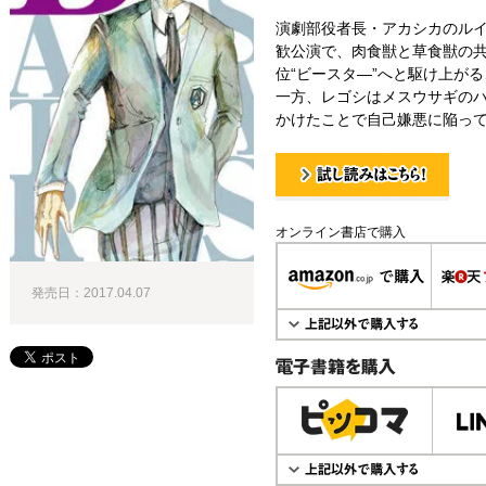
演劇部役者長・アカシカのル
歓公演で、肉食獣と草食獣の
位“ビースタ―”へと駆け上が
一方、レゴシはメスウサギの
かけたことで自己嫌悪に陥って
試し読み！
オンライン書店で購入
発売日：2017.04.07
電子書籍で購入