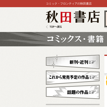
コミック・フロンティアの秋田書店
秋田書店
TOPへ戻る
コミックス
新刊・近刊
これから発売予定
話題の作品