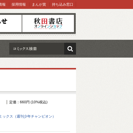
情報
採用情報
まんが賞
持ち込み窓口
オンラインショップ
検索
定価：660円 (10%税込)
ミックス（週刊少年チャンピオン）