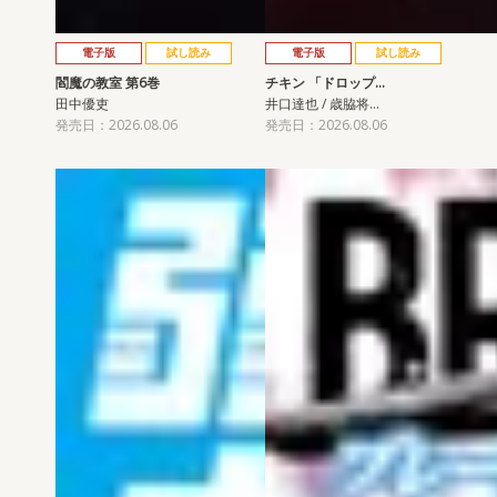
電子版
試し読み
電子版
試し読み
閻魔の教室 第6巻
チキン 「ドロップ…
田中優吏
井口達也 / 歳脇将…
発売日：2026.08.06
発売日：2026.08.06