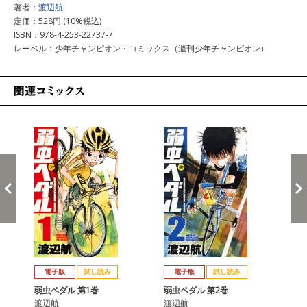
著者：
渡辺航
定価：528円 (10%税込)
ISBN：978-4-253-22737-7
レーベル：少年チャンピオン・コミックス（週刊少年チャンピオン）
関連コミックス
戻る
進む
電子版
試し読み
電子版
試し読み
弱虫ペダル 第1巻
弱虫ペダル 第2巻
弱
渡辺航
渡辺航
渡