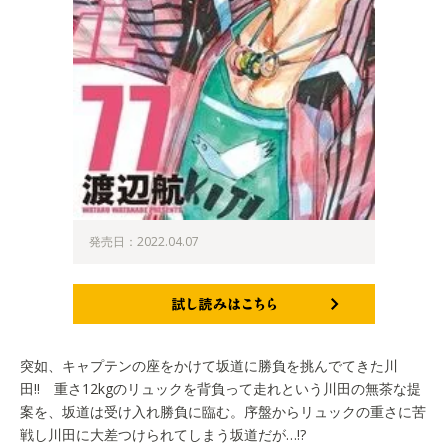
発売日：2022.04.07
試し読みはこちら
突如、キャプテンの座をかけて坂道に勝負を挑んでてきた川
田!! 重さ12kgのリュックを背負って走れという川田の無茶な提
案を、坂道は受け入れ勝負に臨む。序盤からリュックの重さに苦
戦し川田に大差つけられてしまう坂道だが…!?