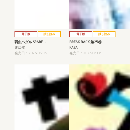
電子版
試し読み
電子版
試し読み
弱虫ペダル SPARE …
BREAK BACK 第25巻
渡辺航
KASA
発売日：2026.08.06
発売日：2026.08.06