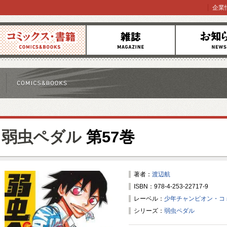
企業
コミックス
雑誌
お知らせ
弱虫ペダル
第57巻
著者：
渡辺航
ISBN：978-4-253-22717-9
レーベル：
少年チャンピオン・コ
シリーズ：
弱虫ペダル