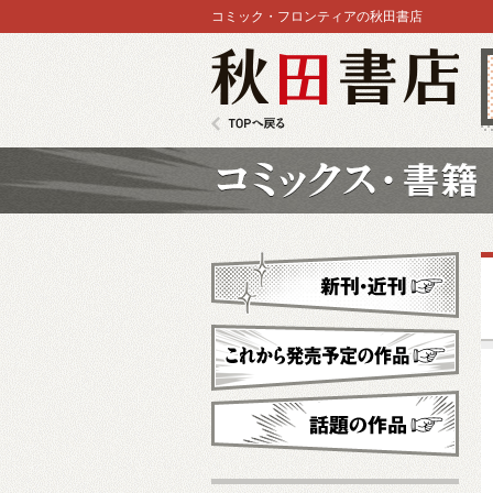
コミック・フロンティアの秋田書店
秋田書店
TOPへ戻る
コミックス
新刊・近刊
これから発売予定
話題の作品