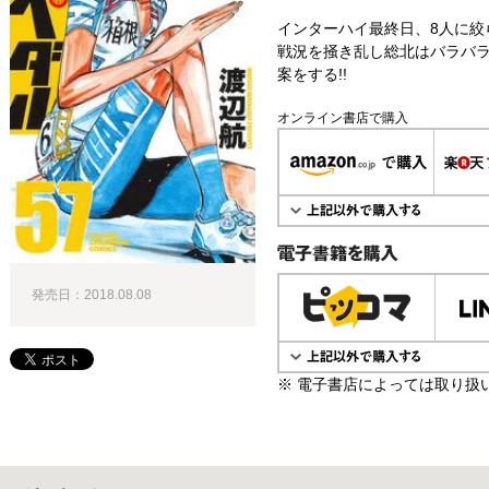
インターハイ最終日、8人に絞
戦況を掻き乱し総北はバラバラ
案をする!!
オンライン書店で購入
電子書籍で購入
発売日：2018.08.08
※ 電子書店によっては取り扱