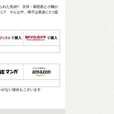
られた先頭!! 京伏・御堂筋と小鞠が
に!! そんな中、鳴子は真波に1つ提
いがない場合もございます