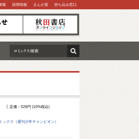
情報
採用情報
まんが賞
持ち込み窓口
オンラインショップ
検索
定価：528円 (10%税込)
ミックス（週刊少年チャンピオン）