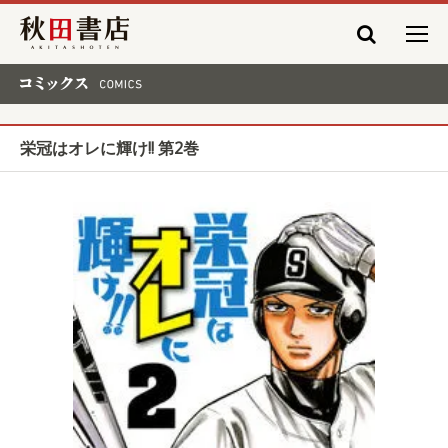
秋田書店
コミックス COMICS
栄冠はオレに輝け!! 第2巻