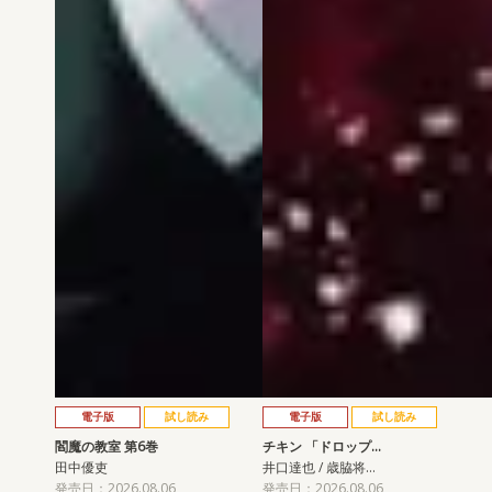
電子版
試し読み
電子版
試し読み
閻魔の教室 第6巻
チキン 「ドロップ…
田中優吏
井口達也 / 歳脇将…
発売日：2026.08.06
発売日：2026.08.06