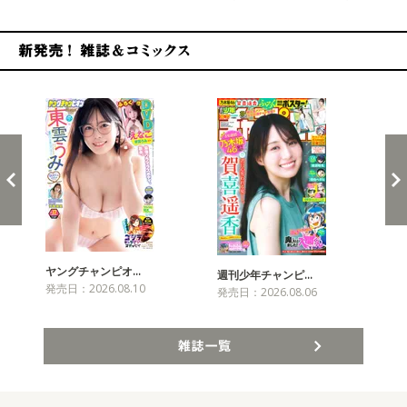
新発売！雑誌&コミックス
ヤングチャンピオ…
チャ
週刊少年チャンピ…
発売日：2026.08.10
発売
発売日：2026.08.06
雑誌一覧