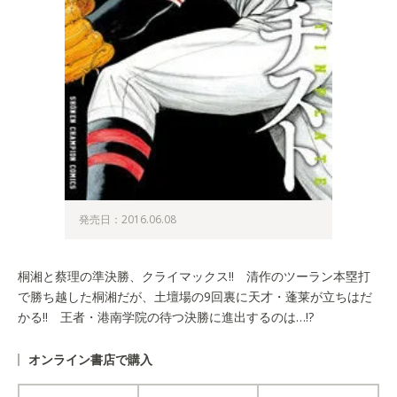
発売日：2016.06.08
桐湘と蔡理の準決勝、クライマックス!! 清作のツーラン本塁打
で勝ち越した桐湘だが、土壇場の9回裏に天才・蓬莱が立ちはだ
かる!! 王者・港南学院の待つ決勝に進出するのは…!?
オンライン書店で購入