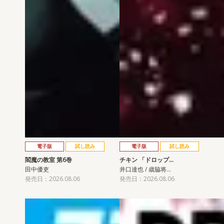
電子版
試し読み
電子版
試し読み
閻魔の教室 第6巻
チキン 「ドロップ…
田中優吏
井口達也 / 歳脇将…
発売日：2026.08.06
発売日：2026.08.06