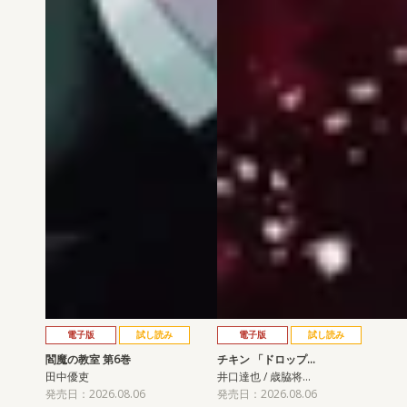
電子版
試し読み
電子版
試し読み
閻魔の教室 第6巻
チキン 「ドロップ…
田中優吏
井口達也 / 歳脇将…
発売日：2026.08.06
発売日：2026.08.06