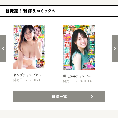
新発売！雑誌&コミックス
ヤングチャンピオ…
チャ
週刊少年チャンピ…
発売日：2026.08.10
発売
発売日：2026.08.06
雑誌一覧