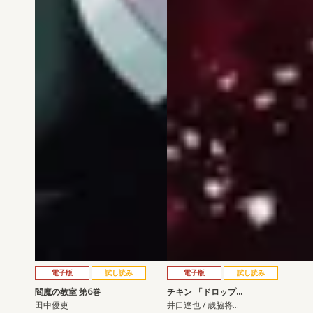
電子版
試し読み
電子版
試し読み
閻魔の教室 第6巻
チキン 「ドロップ…
田中優吏
井口達也 / 歳脇将…