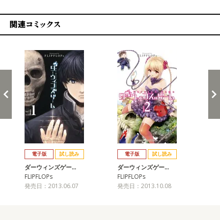
関連コミックス
戻る
進む
電子版
試し読み
電子版
試し読み
ダーウィンズゲー…
ダーウィンズゲー…
ダ
FLIPFLOPs
FLIPFLOPs
FLI
発売日：2013.06.07
発売日：2013.10.08
発売